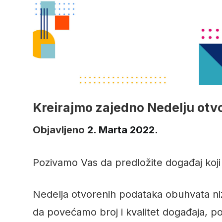
Kreirajmo zajedno Nedelju otv
Objavljeno
2. Marta 2022.
Pozivamo Vas da predložite događaj koji
Nedelja otvorenih podataka obuhvata niz
da povećamo broj i kvalitet događaja, 