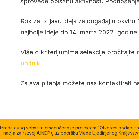
sprovede opisanu aktivnost. Podnošenje iz
Rok za prijavu ideja za događaj u okviru
najbolje ideje do 14. marta 2022. godine
Više o kriterijumima selekcije pročitajt
upitnik
.
Za sva pitanja možete nas kontaktirati 
Izrada ovog vebsajta omogućena je projektom "Otvoreni podaci za od
nacija za razvoj (UNDP), uz podršku Vlade Ujedinjenog Kraljevstva