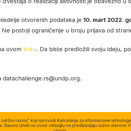
veštaja o realizaciji aktivnosti je obavezno u s
 Nedelje otvorenih podataka je
10. mart 2022. 
. Ne postoji ograničenje u broju prijava od str
e na ovom
linku
. Da biste predložili svoju ideju, 
na datachallenge.rs@undp.org.
rživi razvoj" koji sprovodi Kancelarija za informacione tehnologij
. Stavovi izneti na ovom vebsajtu ne predstavljaju nužno stavove Vl
razvoj.