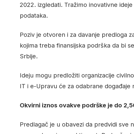
2022. izgledati. Tražimo inovativne idej
podataka.
Poziv je otvoren i za davanje predloga z
kojima treba finansijska podrška da bi se
Srbije.
Ideju mogu predložiti organizacije civil
IT i e-Upravu će za odabrane događaje n
Okvirni iznos ovakve podrške je do 2,5
Predlagač je u obavezi da predvidi sve