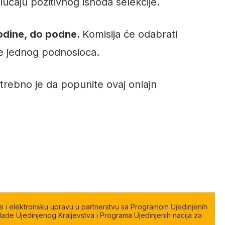
lučaju pozitivnog ishoda selekcije.
godine, do podne.
Komisija će odabrati
ane jednog podnosioca.
potrebno je da popunite ovaj onlajn
e i elektronsku upravu u partnerstvu sa Programom Ujedinjenih
ade Ujedinjenog Kraljevstva i Programa Ujedinjenih nacija za