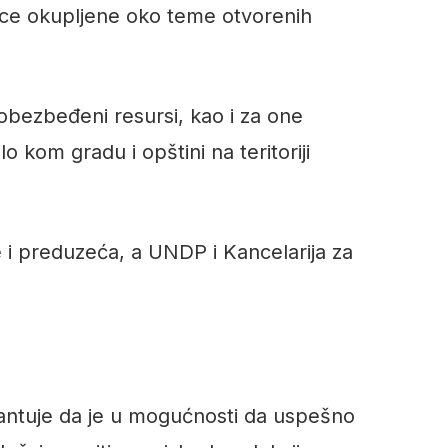
dnice okupljene oko teme otvorenih
 obezbeđeni resursi, kao i za one
o kom gradu i opštini na teritoriji
e i preduzeća, a UNDP i Kancelarija za
rantuje da je u mogućnosti da uspešno