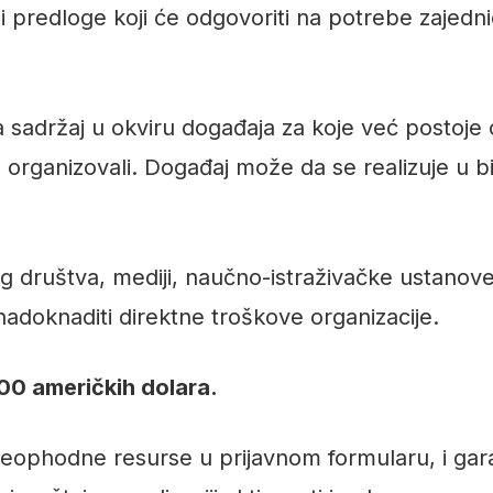
e i predloge koji će odgovoriti na potrebe zaje
a sadržaj u okviru događaja za koje već postoje
 organizovali. Događaj može da se realizuje u bil
nog društva, mediji, naučno-istraživačke ustanov
adoknaditi direktne troškove organizacije.
00 američkih dolara.
 neophodne resurse u prijavnom formularu, i ga