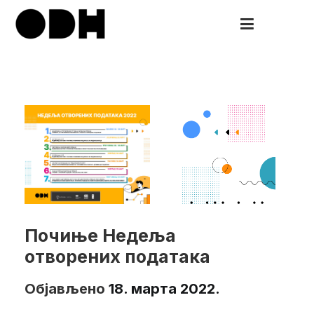
Скочи
на
ODH
Open Data HUB
садржај
Почиње Недеља
отворених података
Објављено
18. марта 2022.