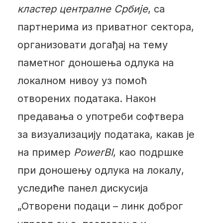
кластер централне Србије
, са
партнерима из приватног сектора,
организовати догађај на тему
паметног доношења одлука на
локалном нивоу уз помоћ
отворених података. Након
предавања о употреби софтвера
за визуализацију података, какав је
на пример
PowerBI
, као подршке
при доношењу одлука на локалу,
уследиће панел дискусија
„Отворени подаци – линк доброг