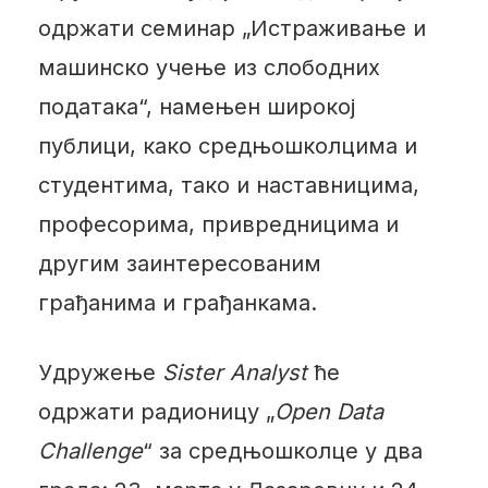
одржати семинар „Истраживање и
машинско учење из слободних
података“, намењен широкој
публици, како средњошколцима и
студентима, тако и наставницима,
професорима, привредницима и
другим заинтересованим
грађанима и грађанкама.
Удружење
Sister Analyst
ће
одржати радионицу „
Open Data
Challenge
“ за средњошколце у два