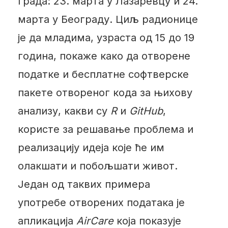
града: 23. марта у Лазаревцу и 24.
марта у Београду. Циљ радионице
је да младима, узраста од 15 до 19
година, покаже како да отворене
податке и бесплатне софтверске
пакете отвореног кода за њихову
анализу, какви су
R
и
GitHub
,
користе за решавање проблема и
реализацију идеја које ће им
олакшати и побољшати живот.
Један од таквих примера
употребе отворених података је
апликација
AirCare
која показује