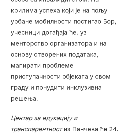
крилима успеха који је на пољу
урбане мобилности постигао Бор,
учесници догађаја ће, уз
менторство организатора и на
основу отворених података,
мапирати проблеме
приступачности објеката у свом
граду и понудити инклузивна
решења.
Центар за едукацију и
транспарентност
из Панчева ће 24.