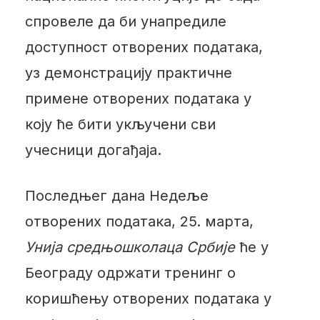
спровеле да би унапредиле
доступност отворених података,
уз демонстрацију практичне
примене отворених података у
коју ће бити укључени сви
учесници догађаја.
Последњег дана Недеље
отворених података, 25. марта,
Унија средњошколаца Србије
ће у
Београду одржати тренинг о
коришћењу отворених података у