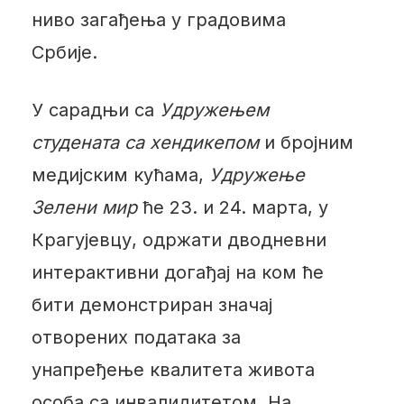
ниво загађења у градовима
Србије.
У сарадњи са
Удружењем
студената са хендикепом
и бројним
медијским кућама,
Удружење
Зелени мир
ће 23. и 24. марта, у
Крагујевцу, одржати дводневни
интерактивни догађај на ком ће
бити демонстриран значај
отворених података за
унапређење квалитета живота
особа са инвалидитетом. На