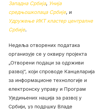
Западна Србија
,
Унија
средњошколаца Србије
, и
Удружење ИКТ кластер централне
Србије
.
Недеља отворених података
организује се у оквиру пројекта
„Отворени подаци за одрживи
развој“, који спроводе Канцеларија
за информационе технологије и
електронску управу и Програм
Уједињених нација за развој у
Србији, уз подршку Владе