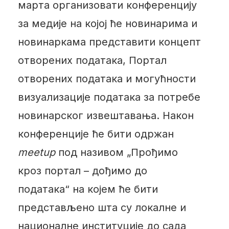
марта организовати конференцију
за медије на којој ће новинарима и
новинаркама представити концепт
отворених података, Портал
отворених података и могућности
визуализације података за потребе
новинарског извештавања. Након
конференције ће бити одржан
meetup
под називом „Прођимо
кроз портал – дођимо до
података“ на којем ће бити
представљено шта су локалне и
националне институције до сада