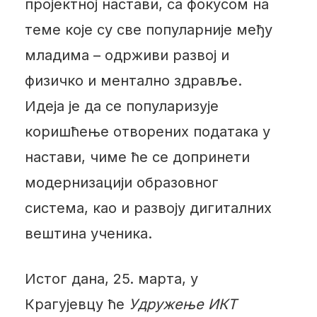
пројектној настави, са фокусом на
теме које су све популарније међу
младима – одрживи развој и
физичко и ментално здравље.
Идеја је да се популаризује
коришћење отворених података у
настави, чиме ће се допринети
модернизацији образовног
система, као и развоју дигиталних
вештина ученика.
Истог дана, 25. марта, у
Крагујевцу ће
Удружење ИКТ