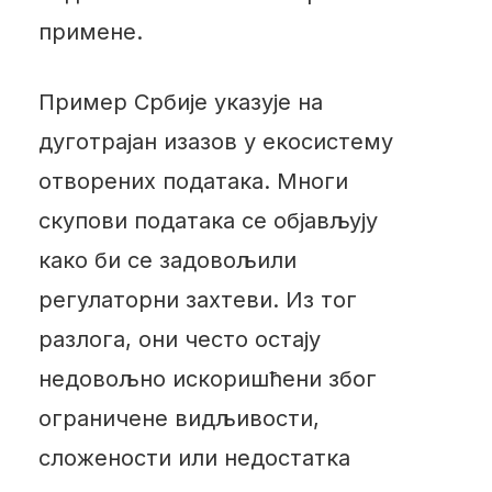
примене.
Пример Србије указује на
дуготрајан изазов у екосистему
отворених података. Многи
скупови података се објављују
како би се задовољили
регулаторни захтеви. Из тог
разлога, они често остају
недовољно искоришћени због
ограничене видљивости,
сложености или недостатка