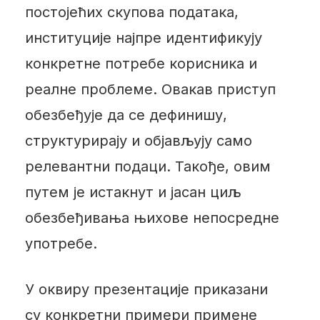
постојећих скупова података,
институције најпре идентификују
конкретне потребе корисника и
реалне проблеме. Овакав приступ
обезбеђује да се дефинишу,
структурирају и објављују само
релевантни подаци. Такође, овим
путем је истакнут и јасан циљ
обезбеђивања њихове непосредне
употребе.
У оквиру презентације приказани
су конкретни примери примене