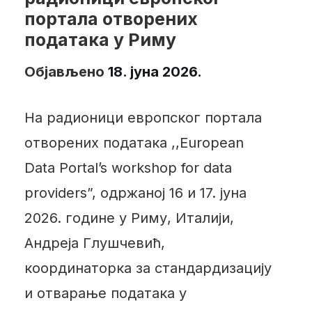
портала отворених
података у Риму
Објављено
18. јуна 2026.
На радионици европског портала
отворених података ,,European
Data Portal’s workshop for data
providers”, одржаној 16 и 17. јуна
2026. године у Риму, Италији,
Андреја Глушчевић,
координаторка за стандардизацију
и отварање података у