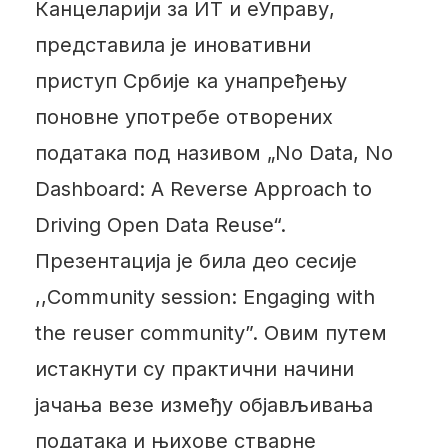
Канцеларији за ИТ и еУправу,
представила је иновативни
приступ Србије ка унапређењу
поновне употребе отворених
података под називом „No Data, No
Dashboard: A Reverse Approach to
Driving Open Data Reuse“.
Презентација је била део сесије
,,Community session: Engaging with
the reuser community”. Овим путем
истакнути су практични начини
јачања везе између објављивања
података и њихове стварне