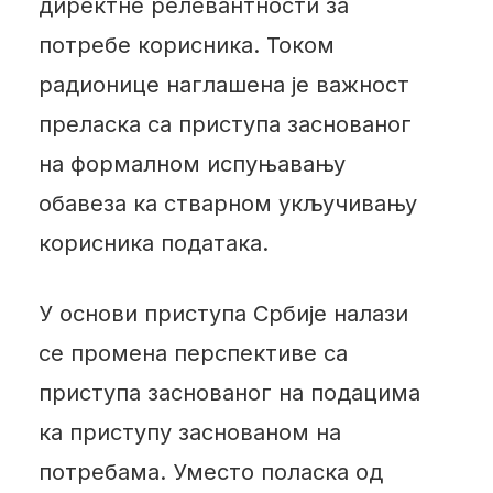
директне релевантности за
потребе корисника. Током
радионице наглашена је важност
преласка са приступа заснованог
на формалном испуњавању
обавеза ка стварном укључивању
корисника података.
У основи приступа Србије налази
се промена перспективе са
приступа заснованог на подацима
ка приступу заснованом на
потребама. Уместо поласка од