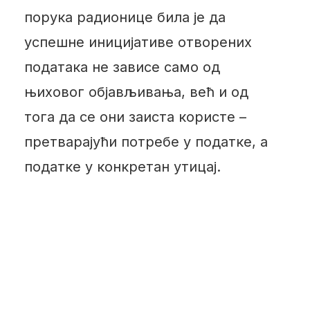
порука радионице била је да
успешне иницијативе отворених
података не зависе само од
њиховог објављивања, већ и од
тога да се они заиста користе –
претварајући потребе у податке, а
податке у конкретан утицај.