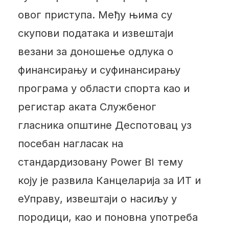
овог приступа. Међу њима су
скупови података и извештаји
везани за доношење одлука о
финансирању и суфинансирању
програма у области спорта као и
регистар аката Службеног
гласника општине Деспотовац уз
посебан нагласак на
стандардизовану Power BI тему
коју је развила Канцеларија за ИТ и
еУправу, извештаји о насиљу у
породици, као и поновна употреба