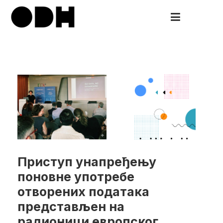
Скочи
на
ODH
Open Data HUB
садржај
Приступ унапређењу
поновне употребе
отворених података
представљен на
радионици европског