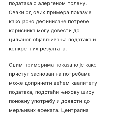
података о алергеном полену.
Сваки од ових примера показује
како јасно дефинисане потребе
корисника могу довести до
циљаног објављивања података и
конкретних резултата.
Овим примерима показано је како
приступ заснован на потребама
може допринети већем квалитету
података, подстаћи њихову ширу
поновну употребу и довести до
мерљивих ефеката. Централна