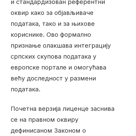
и стандардизован референтни
оквир како за објављиваче
података, тако и за њихове
кориснике. Ово формално
признање олакшава интеграцију
српских скупова података у
европске портале и омогућава
већу доследност у размени
података.
Почетна верзија лиценце заснива
се на правном оквиру
дефинисаном Законом о