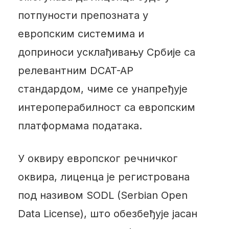
потпуности препозната у
европским системима и
доприноси усклађивању Србије са
релевантним DCAT-AP
стандардом, чиме се унапређује
интероперабилност са европским
платформама података.
У оквиру европског речничког
оквира, лиценца је регистрована
под називом SODL (Serbian Open
Data License), што обезбеђује јасан