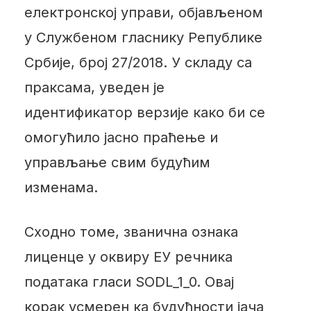
електронској управи, објављеном
у Службеном гласнику Републике
Србије, број 27/2018. У складу са
праксама, уведен је
идентификатор верзије како би се
омогућило јасно праћење и
управљање свим будућим
изменама.
Сходно томе, званична ознака
лиценце у оквиру ЕУ речника
података гласи SODL_1_0. Овај
корак усмерен ка будућности јача