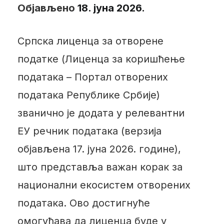
Објављено
18. јуна 2026.
Српска лиценца за отворене
податке (Лиценца за коришћење
података – Портал отворених
података Републике Србије)
званично је додата у релевантни
ЕУ речник података (верзија
објављена 17. јуна 2026. године),
што представља важан корак за
национални екосистем отворених
података. Ово достигнуће
омогућава да лиценца буде у