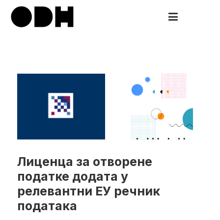
Скочи
на
ODH
Open Data HUB
садржај
Лиценца за отворене
податке додата у
релевантни ЕУ речник
података