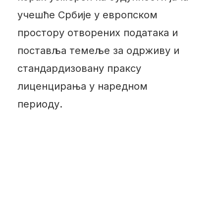
учешће Србије у европском
простору отворених података и
поставља темеље за одрживу и
стандардизовану праксу
лиценцирања у наредном
периоду.