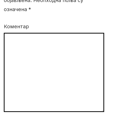
објављена.
Неопходна поља су
означена
*
Коментар