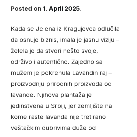
Posted on
1. April 2025.
Kada se Jelena iz Kragujevca odlučila
da osnuje biznis, imala je jasnu viziju –
želela je da stvori nešto svoje,
održivo i autentično. Zajedno sa
mužem je pokrenula Lavandin raj –
proizvodnju prirodnih proizvoda od
lavande. Njihova plantaža je
jedinstvena u Srbiji, jer zemljište na
kome raste lavanda nije tretirano
veštačkim đubrivima duže od