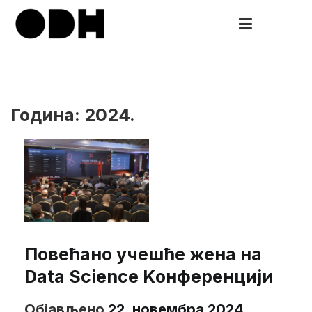
Скочи
на
ODH
Open Data HUB
садржај
Година:
2024.
Повећано учешће жена на
Data Science Kонференцији
Објављено
22. новембра 2024.