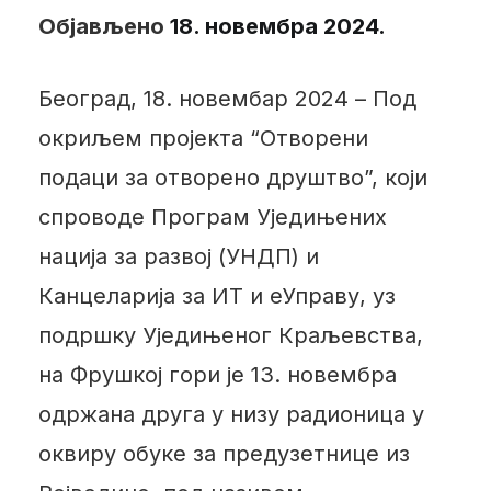
Објављено
18. новембра 2024.
Београд, 18. новембар 2024 – Под
окриљем пројекта “Отворени
подаци за отворено друштво”, који
спроводе Програм Уједињених
нација за развој (УНДП) и
Канцеларија за ИТ и еУправу, уз
подршку Уједињеног Краљевства,
на Фрушкој гори је 13. новембра
одржанa другa у низу радионица у
оквиру обуке за предузетнице из