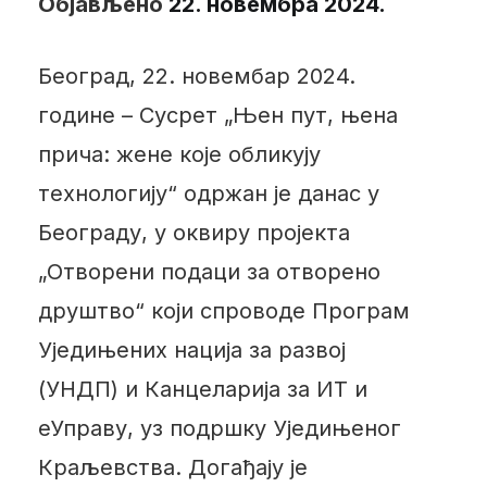
Објављено
22. новембра 2024.
Београд, 22. новембар 2024.
године – Сусрет „Њен пут, њена
прича: жене које обликују
технологију“ одржан је данас у
Београду, у оквиру пројекта
„Отворени подаци за отворено
друштво“ који спроводе Програм
Уједињених нација за развој
(УНДП) и Канцеларија за ИТ и
еУправу, уз подршку Уједињеног
Краљевства. Догађају је