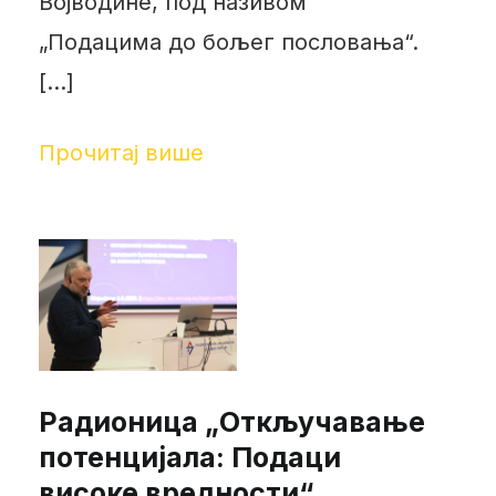
Војводине, под називом
„Подацима до бољег пословања“.
[…]
Прочитај више
Радионица „Oткључавање
потенцијала: Подаци
високе вредности“