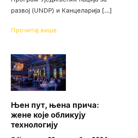
развој (UNDP) и Канцеларија […]
Прочитај више
Њен пут, њена прича:
жене које обликују
технологију